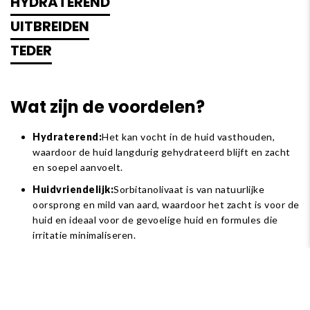
HYDRATEREND
UITBREIDEN
TEDER
Wat zijn de voordelen?
Hydraterend:
Het kan vocht in de huid vasthouden,
waardoor de huid langdurig gehydrateerd blijft en zacht
en soepel aanvoelt.
Huidvriendelijk:
Sorbitanolivaat is van natuurlijke
oorsprong en mild van aard, waardoor het zacht is voor de
huid en ideaal voor de gevoelige huid en formules die
irritatie minimaliseren.
Textuur:
Het draagt ​​bij aan een gladde en romige textuur
tijdens het aanbrengen van de
huidverzorgingsproducten.
Stabiliteit:
Sorbitanolivaat is tevens een emulgator,